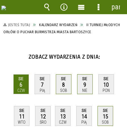
panel
Wyszukiwarka
Narzędzia
Menu
Menu
główne
szczegółow
JESTEŚ TUTAJ
KALENDARZ WYDARZEŃ
II TURNIEJ MŁODYCH
ORŁÓW O PUCHAR BURMISTRZA MIASTA BARTOSZYCE
ZOBACZ WYDARZENIA Z DNIA:
SIE
SIE
SIE
SIE
SIE
6
7
8
9
10
CZW
PIĄ
SOB
NIE
PON
SIE
SIE
SIE
SIE
SIE
11
12
13
14
15
WTO
ŚRO
CZW
PIĄ
SOB