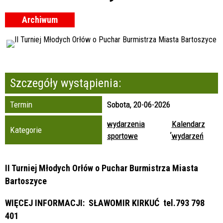
Miejsce
Archiwum
Organizator
Szczegóły wystąpienia:
Termin
Sobota, 20-06-2026
wydarzenia
Kalendarz
Kategorie
,
sportowe
wydarzeń
II Turniej Młodych Orłów
o Puchar Burmistrza Miasta
Bartoszyce
WIĘCEJ INFORMACJI: SŁAWOMIR KIRKUĆ tel.793 798
401