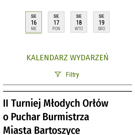
SIE
SIE
SIE
SIE
16
17
18
19
NIE
PON
WTO
ŚRO
KALENDARZ WYDARZEŃ
Filtry
Szukana fraza
II Turniej Młodych Orłów
Kategoria
o Puchar Burmistrza
Trwające w zakresie
Miasta Bartoszyce
—