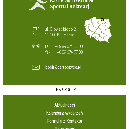
Bartoszycki Ośrodek
Sportu i Rekreacji
ul. Słowackiego 2,
11-200 Bartoszyce
tel.:
+48 89 674 77 00
fax:
+48 89 674 77 00
bosir@bartoszyce.pl
NA SKRÓTY
Aktualności
Kalendarz wydarzeń
Formularz Kontaktu